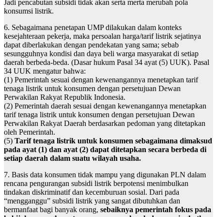
Jadi pencabutan subsidi tidak akan serta merta merubah pola
konsumsi listrik.
6. Sebagaimana penetapan UMP dilakukan dalam konteks
kesejahteraan pekerja, maka persoalan harga/tarif listrik sejatinya
dapat diberlakukan dengan pendekatan yang sama; sebab
sesungguhnya kondisi dan daya beli warga masyarakat di setiap
daerah berbeda-beda. (Dasar hukum Pasal 34 ayat (5) UUK). Pasal
34 UUK mengatur bahwa:
(1) Pemerintah sesuai dengan kewenangannya menetapkan tarif
tenaga listrik untuk konsumen dengan persetujuan Dewan
Perwakilan Rakyat Republik Indonesia.
(2) Pemerintah daerah sesuai dengan kewenangannya menetapkan
tarif tenaga listrik untuk konsumen dengan persetujuan Dewan
Perwakilan Rakyat Daerah berdasarkan pedoman yang ditetapkan
oleh Pemerintah.
(5)
Tarif tenaga listrik untuk konsumen sebagaimana dimaksud
pada ayat (1) dan ayat (2) dapat ditetapkan secara berbeda di
setiap daerah dalam suatu wilayah usaha.
7. Basis data konsumen tidak mampu yang digunakan PLN dalam
rencana pengurangan subsidi listrik berpotensi menimbulkan
tindakan diskriminatif dan kecemburuan sosial. Dari pada
“mengganggu” subsidi listrik yang sangat dibutuhkan dan
bermanfaat bagi banyak orang,
sebaiknya pemerintah fokus pada