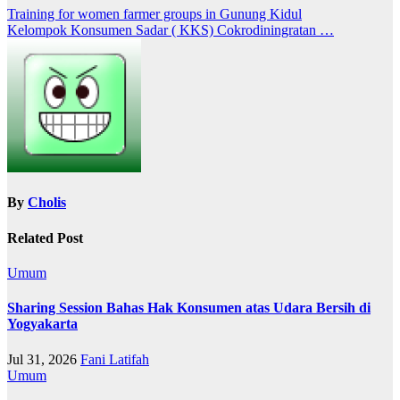
Training for women farmer groups in Gunung Kidul
Kelompok Konsumen Sadar ( KKS) Cokrodiningratan …
By
Cholis
Related Post
Umum
Sharing Session Bahas Hak Konsumen atas Udara Bersih di
Yogyakarta
Jul 31, 2026
Fani Latifah
Umum