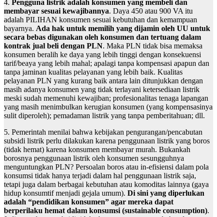
4.
Pengguna listrik adalah konsumen yang membeli dan
membayar sesuai kewajibannya
. Daya 450 atau 900 VA itu
adalah PILIHAN konsumen sesuai kebutuhan dan kemampuan
bayarnya.
Ada hak untuk memilih yang dijamin oleh UU untuk
secara bebas digunakan oleh konsumen dan tertuang dalam
kontrak jual beli dengan PLN
. Maka PLN tidak bisa memaksa
konsumen beralih ke daya yang lebih tinggi dengan konsekuensi
tarif/beaya yang lebih mahal; apalagi tanpa kompensasi apapun dan
tanpa jaminan kualitas pelayanan yang lebih baik. Kualitas
pelayanan PLN yang kurang baik antara lain ditunjukkan dengan
masih adanya konsumen yang tidak terlayani ketersediaan listrik
meski sudah memenuhi kewajiban; profesionalitas tenaga lapangan
yang masih menimbulkan kerugian konsumen (yang kompensasinya
sulit diperoleh); pemadaman listrik yang tanpa pemberitahuan; dll.
5. Pemerintah menilai bahwa kebijakan pengurangan/pencabutan
subsidi listrik perlu dilakukan karena penggunaan listrik yang boros
(tidak hemat) karena konsumen membayar murah. Bukankah
borosnya penggunaan listrik oleh konsumen sesungguhnya
menguntungkan PLN? Persoalan boros atau in-efisiensi dalam pola
konsumsi tidak hanya terjadi dalam hal penggunaan listrik saja,
tetapi juga dalam berbagai kebutuhan atau komoditas lainnya (gaya
hidup konsumtif menjadi gejala umum).
Di sini yang diperlukan
adalah “pendidikan konsumen” agar mereka dapat
berperilaku hemat dalam konsumsi (sustainable consumption)
.