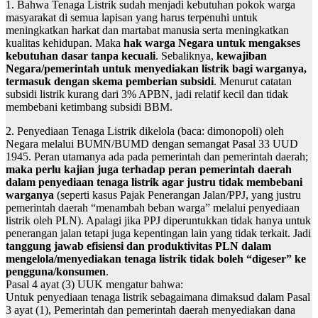
1. Bahwa Tenaga Listrik sudah menjadi kebutuhan pokok warga
masyarakat di semua lapisan yang harus terpenuhi untuk
meningkatkan harkat dan martabat manusia serta meningkatkan
kualitas kehidupan. Maka
hak warga Negara untuk mengakses
kebutuhan dasar tanpa kecuali
. Sebaliknya,
kewajiban
Negara/pemerintah untuk menyediakan listrik bagi warganya,
termasuk dengan skema pemberian subsidi
. Menurut catatan
subsidi listrik kurang dari 3% APBN, jadi relatif kecil dan tidak
membebani ketimbang subsidi BBM.
2. Penyediaan Tenaga Listrik dikelola (baca: dimonopoli) oleh
Negara melalui BUMN/BUMD dengan semangat Pasal 33 UUD
1945. Peran utamanya ada pada pemerintah dan pemerintah daerah;
maka perlu kajian juga terhadap peran pemerintah daerah
dalam penyediaan tenaga listrik agar justru tidak membebani
warganya
(seperti kasus Pajak Penerangan Jalan/PPJ, yang justru
pemerintah daerah “menambah beban warga” melalui penyediaan
listrik oleh PLN). Apalagi jika PPJ diperuntukkan tidak hanya untuk
penerangan jalan tetapi juga kepentingan lain yang tidak terkait. Jadi
tanggung jawab efisiensi dan produktivitas PLN dalam
mengelola/menyediakan tenaga listrik tidak boleh “digeser” ke
pengguna/konsumen
.
Pasal 4 ayat (3) UUK mengatur bahwa:
Untuk penyediaan tenaga listrik sebagaimana dimaksud dalam Pasal
3 ayat (1), Pemerintah dan pemerintah daerah menyediakan dana