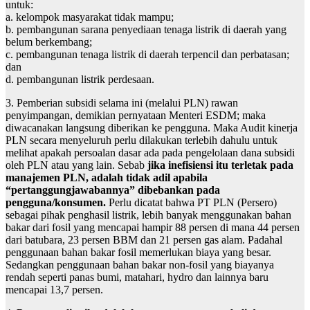
untuk:
a. kelompok masyarakat tidak mampu;
b. pembangunan sarana penyediaan tenaga listrik di daerah yang
belum berkembang;
c. pembangunan tenaga listrik di daerah terpencil dan perbatasan;
dan
d. pembangunan listrik perdesaan.
3. Pemberian subsidi selama ini (melalui PLN) rawan
penyimpangan, demikian pernyataan Menteri ESDM; maka
diwacanakan langsung diberikan ke pengguna. Maka Audit kinerja
PLN secara menyeluruh perlu dilakukan terlebih dahulu untuk
melihat apakah persoalan dasar ada pada pengelolaan dana subsidi
oleh PLN atau yang lain. Sebab
jika inefisiensi itu terletak pada
manajemen PLN, adalah tidak adil apabila
“pertanggungjawabannya” dibebankan pada
pengguna/konsumen.
Perlu dicatat bahwa PT PLN (Persero)
sebagai pihak penghasil listrik, lebih banyak menggunakan bahan
bakar dari fosil yang mencapai hampir 88 persen di mana 44 persen
dari batubara, 23 persen BBM dan 21 persen gas alam. Padahal
penggunaan bahan bakar fosil memerlukan biaya yang besar.
Sedangkan penggunaan bahan bakar non-fosil yang biayanya
rendah seperti panas bumi, matahari, hydro dan lainnya baru
mencapai 13,7 persen.