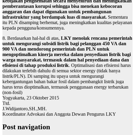
kebijakan penghematan secara menyeluruh dan meningkatkan
pemberantasan korupsi sehingga bisa menekan kebocoran
anggaran dan dapat digunakan untuk pembangunan
infrastruktur yang berdampak luas di masyarakat.
Sementara
itu PLN disamping berhemat, juga meningkatkan kualitas pelayanan
kepada pengguna/konsumennya.
8. Berdasarkan hal-hal di atas,
LKY menolak rencana pemerintah
untuk mengurangi subsidi listrik bagi pelanggan 450 VA dan
900 VA dan mendorong pemerintah dan PLN untuk
mengoptimalkan kinerja mereka dalam penyediaan listrik bagi
warga masyarakat, termasuk dalam hal penyediaan dana dan
efisiensi di tahap produksi listrik
. Optimalisasi dan efisiensi harus
dilakukan terlebih dahulu di semua sektor energy (tidak hanya
listrik/PLN). Di samping itu upaya untuk mengurangi
kebergantungan bahan bakar fosil dalam pembangkit listrik juga
harus terus dioptimalkan, termasuk penggunaan energy terbarukan
(non-fosil)
Yogyakarta, 23 Oktober 2015
Ttd.
J.Widijantoro,SH.,MH.
Koordinator Advokasi dan Anggota Dewan Pengurus LKY
Post navigation