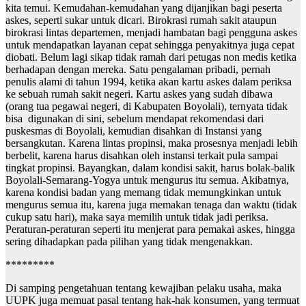
kita temui. Kemudahan-kemudahan yang dijanjikan bagi peserta
askes, seperti sukar untuk dicari. Birokrasi rumah sakit ataupun
birokrasi lintas departemen, menjadi hambatan bagi pengguna askes
untuk mendapatkan layanan cepat sehingga penyakitnya juga cepat
diobati. Belum lagi sikap tidak ramah dari petugas non medis ketika
berhadapan dengan mereka. Satu pengalaman pribadi, pernah
penulis alami di tahun 1994, ketika akan kartu askes dalam periksa
ke sebuah rumah sakit negeri. Kartu askes yang sudah dibawa
(orang tua pegawai negeri, di Kabupaten Boyolali), ternyata tidak
bisa digunakan di sini, sebelum mendapat rekomendasi dari
puskesmas di Boyolali, kemudian disahkan di Instansi yang
bersangkutan. Karena lintas propinsi, maka prosesnya menjadi lebih
berbelit, karena harus disahkan oleh instansi terkait pula sampai
tingkat propinsi. Bayangkan, dalam kondisi sakit, harus bolak-balik
Boyolali-Semarang-Yogya untuk mengurus itu semua. Akibatnya,
karena kondisi badan yang memang tidak memungkinkan untuk
mengurus semua itu, karena juga memakan tenaga dan waktu (tidak
cukup satu hari), maka saya memilih untuk tidak jadi periksa.
Peraturan-peraturan seperti itu menjerat para pemakai askes, hingga
sering dihadapkan pada pilihan yang tidak mengenakkan.
*********
Di samping pengetahuan tentang kewajiban pelaku usaha, maka
UUPK juga memuat pasal tentang hak-hak konsumen, yang termuat