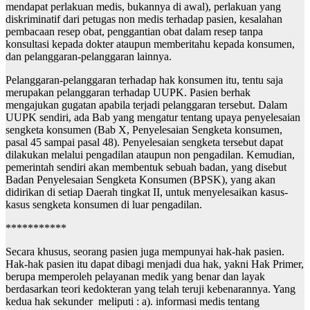
mendapat perlakuan medis, bukannya di awal), perlakuan yang
diskriminatif dari petugas non medis terhadap pasien, kesalahan
pembacaan resep obat, penggantian obat dalam resep tanpa
konsultasi kepada dokter ataupun memberitahu kepada konsumen,
dan pelanggaran-pelanggaran lainnya.
Pelanggaran-pelanggaran terhadap hak konsumen itu, tentu saja
merupakan pelanggaran terhadap UUPK. Pasien berhak
mengajukan gugatan apabila terjadi pelanggaran tersebut. Dalam
UUPK sendiri, ada Bab yang mengatur tentang upaya penyelesaian
sengketa konsumen (Bab X, Penyelesaian Sengketa konsumen,
pasal 45 sampai pasal 48). Penyelesaian sengketa tersebut dapat
dilakukan melalui pengadilan ataupun non pengadilan. Kemudian,
pemerintah sendiri akan membentuk sebuah badan, yang disebut
Badan Penyelesaian Sengketa Konsumen (BPSK), yang akan
didirikan di setiap Daerah tingkat II, untuk menyelesaikan kasus-
kasus sengketa konsumen di luar pengadilan.
***********
Secara khusus, seorang pasien juga mempunyai hak-hak pasien.
Hak-hak pasien itu dapat dibagi menjadi dua hak, yakni Hak Primer,
berupa memperoleh pelayanan medik yang benar dan layak
berdasarkan teori kedokteran yang telah teruji kebenarannya. Yang
kedua hak sekunder meliputi : a). informasi medis tentang