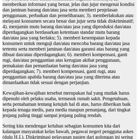
memberikan informasi yang benar, jelas dan jujur mengenai kondisi
dan jaminan barang dan/atau jasa serta memberi penjelasan
penggunaan, perbaikan dan pemeliharaan; 3). memberlakukan atau
melayani konsumen secara benar dan jujur serta tidak diskriminatif;
4). menjamin mutu barang dan/atau jasa yang diproduksi dan/atau
diperdagangkan berdasarkan ketentuan standar mutu barang
dan/atau jasa yang berlaku; 5). memberi kesempatan kepada
konsumen untuk menguji dan/atau mencoba barang dan/atau jasa
tertentu serta memberi jaminan dan/atau garansi atas barang yang
dibuat dan/atau diperdagangkan; 6). memberi kompensasi, ganti
rugi, dan/atau penggantian atas kerugian akibat penggunaan,
pemakaian dan pemanfaatan barng dan/atau jasa yang
diperdagangkan; 7). memberi kompensasi, ganti rugi, atau
penggantian apabila barang dan/atau jasa yang diterima atau
dimanfaatkan tidak sesuai dengan perjanjian.
Kewajiban-kewajiban tersebut merupakan hal yang mutlak harus
dipenuhi oleh pelaku usaha, termasuk rumah sakit. Pengetahuan,
serta pemahaman tentang ketujuh hal di atas, harus diberikan baik
kepada tenaga medis, para media maupun penunjang, dari tingkat
jenjang paling tinggi sampai jenjang paling rendah.
Sering kita mendengar keluhan sebagian konsumen kita dari
kalangan masyarakat kelas bawah, pegawai negeri pengguna askes
(dulu H.I.). Diskriminasi pelayanan pasien dari golongan ini sering