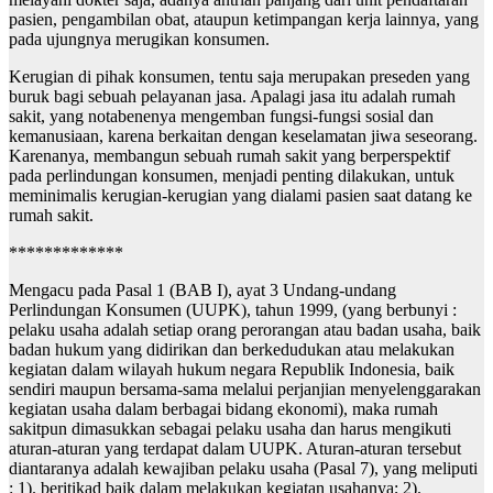
pasien, pengambilan obat, ataupun ketimpangan kerja lainnya, yang
pada ujungnya merugikan konsumen.
Kerugian di pihak konsumen, tentu saja merupakan preseden yang
buruk bagi sebuah pelayanan jasa. Apalagi jasa itu adalah rumah
sakit, yang notabenenya mengemban fungsi-fungsi sosial dan
kemanusiaan, karena berkaitan dengan keselamatan jiwa seseorang.
Karenanya, membangun sebuah rumah sakit yang berperspektif
pada perlindungan konsumen, menjadi penting dilakukan, untuk
meminimalis kerugian-kerugian yang dialami pasien saat datang ke
rumah sakit.
*************
Mengacu pada Pasal 1 (BAB I), ayat 3 Undang-undang
Perlindungan Konsumen (UUPK), tahun 1999, (yang berbunyi :
pelaku usaha adalah setiap orang perorangan atau badan usaha, baik
badan hukum yang didirikan dan berkedudukan atau melakukan
kegiatan dalam wilayah hukum negara Republik Indonesia, baik
sendiri maupun bersama-sama melalui perjanjian menyelenggarakan
kegiatan usaha dalam berbagai bidang ekonomi), maka rumah
sakitpun dimasukkan sebagai pelaku usaha dan harus mengikuti
aturan-aturan yang terdapat dalam UUPK. Aturan-aturan tersebut
diantaranya adalah kewajiban pelaku usaha (Pasal 7), yang meliputi
: 1). beritikad baik dalam melakukan kegiatan usahanya; 2).