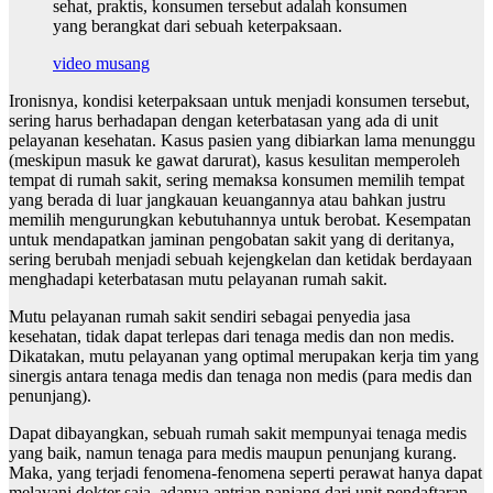
sehat, praktis, konsumen tersebut adalah konsumen
yang berangkat dari sebuah keterpaksaan.
video musang
Ironisnya, kondisi keterpaksaan untuk menjadi konsumen tersebut,
sering harus berhadapan dengan keterbatasan yang ada di unit
pelayanan kesehatan. Kasus pasien yang dibiarkan lama menunggu
(meskipun masuk ke gawat darurat), kasus kesulitan memperoleh
tempat di rumah sakit, sering memaksa konsumen memilih tempat
yang berada di luar jangkauan keuangannya atau bahkan justru
memilih mengurungkan kebutuhannya untuk berobat. Kesempatan
untuk mendapatkan jaminan pengobatan sakit yang di deritanya,
sering berubah menjadi sebuah kejengkelan dan ketidak berdayaan
menghadapi keterbatasan mutu pelayanan rumah sakit.
Mutu pelayanan rumah sakit sendiri sebagai penyedia jasa
kesehatan, tidak dapat terlepas dari tenaga medis dan non medis.
Dikatakan, mutu pelayanan yang optimal merupakan kerja tim yang
sinergis antara tenaga medis dan tenaga non medis (para medis dan
penunjang).
Dapat dibayangkan, sebuah rumah sakit mempunyai tenaga medis
yang baik, namun tenaga para medis maupun penunjang kurang.
Maka, yang terjadi fenomena-fenomena seperti perawat hanya dapat
melayani dokter saja, adanya antrian panjang dari unit pendaftaran