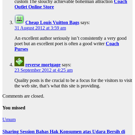
custom The slouchy achievable bohemian attraction
Coach
Outlet Online Store
Cheap Louis Vuitton Bags
says:
31 August 2012 at 3:59 am
An excellent author seriously isn’t consistently a very good
poet but an excellent poet is often a good writer
Coach
Purses
reverse mortgage
says:
23 September 2012 at 4:25 am
Quality posts is the crucial to be a focus for the visitors to visit
the web site, that’s what this site is providing.
Comments are closed.
You missed
Umum
Sharing Session Bahas Hak Konsumen atas Udara Bersih di