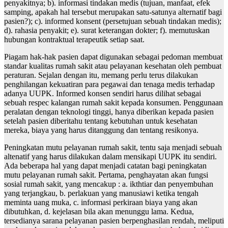
penyakitnya; b). informasi tindakan medis (tujuan, manfaat, efek
samping, apakah hal tersebut merupakan satu-satunya alternatif bagi
pasien?); c). informed konsent (persetujuan sebuah tindakan medis);
d). rahasia penyakit; e). surat keterangan dokter; f). memutuskan
hubungan kontraktual terapeutik setiap saat.
Piagam hak-hak pasien dapat digunakan sebagai pedoman membuat
standar kualitas rumah sakit atau pelayanan kesehatan oleh pembuat
peraturan. Sejalan dengan itu, memang perlu terus dilakukan
penghilangan kekuatiran para pegawai dan tenaga medis terhadap
adanya UUPK. Informed konsen sendiri harus dilihat sebagai
sebuah respec kalangan rumah sakit kepada konsumen. Penggunaan
peralatan dengan teknologi tinggi, hanya diberikan kepada pasien
setelah pasien diberitahu tentang kebutuhan untuk kesehatan
mereka, biaya yang harus ditanggung dan tentang resikonya.
Peningkatan mutu pelayanan rumah sakit, tentu saja menjadi sebuah
altenatif yang harus dilakukan dalam mensikapi UUPK itu sendiri.
Ada beberapa hal yang dapat menjadi catatan bagi peningkatan
mutu pelayanan rumah sakit. Pertama, penghayatan akan fungsi
sosial rumah sakit, yang mencakup : a. ikthtiar dan penyembuhan
yang terjangkau, b. perlakuan yang manusiawi ketika tengah
meminta uang muka, c. informasi perkiraan biaya yang akan
dibutuhkan, d. kejelasan bila akan menunggu lama. Kedua,
tersedianya sarana pelayanan pasien berpenghasilan rendah, meliputi