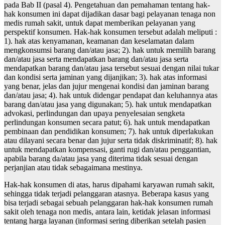
pada Bab II (pasal 4). Pengetahuan dan pemahaman tentang hak-
hak konsumen ini dapat dijadikan dasar bagi pelayanan tenaga non
medis rumah sakit, untuk dapat memberikan pelayanan yang
perspektif konsumen. Hak-hak konsumen tersebut adalah meliputi :
1). hak atas kenyamanan, keamanan dan keselamatan dalam
mengkonsumsi barang dan/atau jasa; 2). hak untuk memilih barang
dan/atau jasa serta mendapatkan barang dan/atau jasa serta
mendapatkan barang dan/atau jasa tersebut sesuai dengan nilai tukar
dan kondisi serta jaminan yang dijanjikan; 3). hak atas informasi
yang benar, jelas dan jujur mengenai kondisi dan jaminan barang
dan/atau jasa; 4). hak untuk didengar pendapat dan keluhannya atas
barang dan/atau jasa yang digunakan; 5). hak untuk mendapatkan
advokasi, perlindungan dan upaya penyelesaian sengketa
perlindungan konsumen secara patut; 6). hak untuk mendapatkan
pembinaan dan pendidikan konsumen; 7). hak untuk diperlakukan
atau dilayani secara benar dan jujur serta tidak diskriminatif; 8). hak
untuk mendapatkan kompensasi, ganti rugi dan/atau penggantian,
apabila barang da/atau jasa yang diterima tidak sesuai dengan
perjanjian atau tidak sebagaimana mestinya.
Hak-hak konsumen di atas, harus dipahami karyawan rumah sakit,
sehingga tidak terjadi pelanggaran atasnya. Beberapa kasus yang
bisa terjadi sebagai sebuah pelanggaran hak-hak konsumen rumah
sakit oleh tenaga non medis, antara lain, ketidak jelasan informasi
tentang harga layanan (informasi sering diberikan setelah pasien