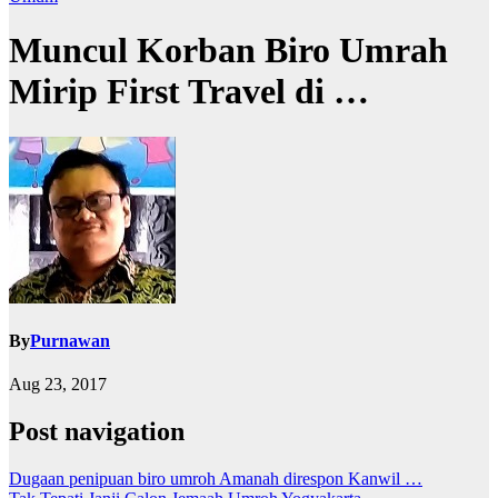
Muncul Korban Biro Umrah
Mirip First Travel di …
By
Purnawan
Aug 23, 2017
Post navigation
Dugaan penipuan biro umroh Amanah direspon Kanwil …